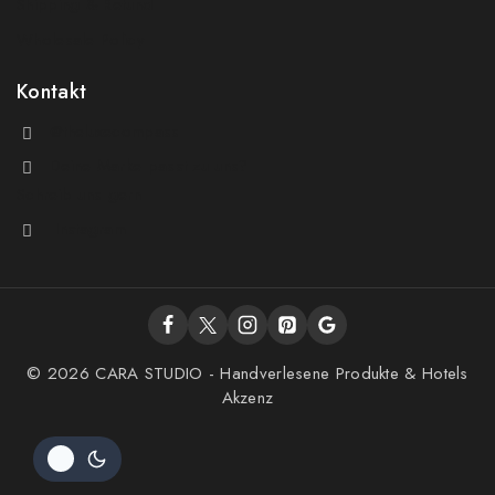
Shipping & Refund
Wholesale Policy
Kontakt
@theluxecompass
Deine Marke passt zu uns?
Schreib uns gern
Instagram
© 2026 CARA STUDIO - Handverlesene Produkte & Hotels
Akzenz