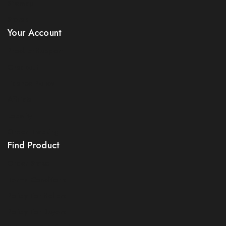
Sitemap
Stores
Your Account
Product Support
Checkout
License Policy
Affiliate
Locality
Order Tracking
Find Product
Order Status
Terms Conditions
Policy For Sellers
Policy For Buyers