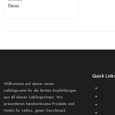
Places
Quick Link
Willkommen auf deiner neuen
Prices D
Lieblingsseite für die Besten Empfehlungen
New Pro
aus all deinen Lieblingsshops. Wir
präsentieren handverlesene Produkte und
Best Sal
Hotels für zeitlos, guten Geschmack.
Contact 