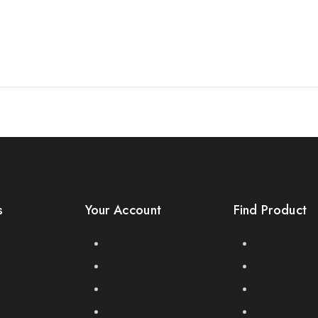
s
Your Account
Find Product
rop
Product Support
Order Status
ducts
Checkout
Terms Condit
es
License Policy
Policy For Se
Us
Affiliate
Policy For Bu