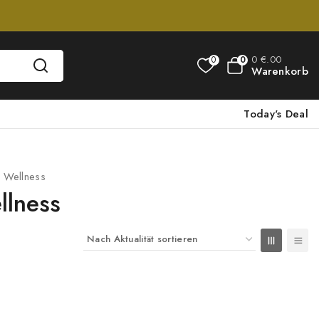
0
€
.00
0
0
Warenkorb
Today's Deal
 Wellness
llness