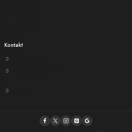
Policy For Sellers
Policy For Buyers
Shipping & Refund
Wholesale Policy
Kontakt
@theluxecompass
Deine Marke passt zu uns?
Schreib uns gern
Instagram