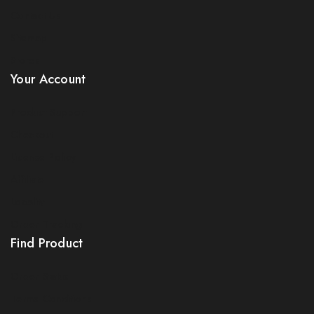
Contact Us
Sitemap
Stores
Your Account
Product Support
Checkout
License Policy
Affiliate
Locality
Order Tracking
Find Product
Order Status
Terms Conditions