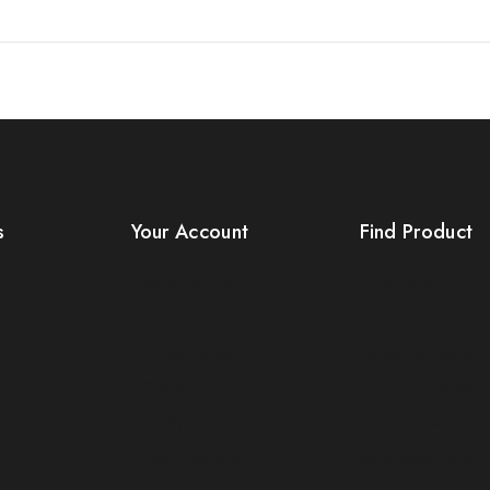
s
Your Account
Find Product
Product Support
Order Status
s
Checkout
Terms Conditions
License Policy
Policy For Sellers
Affiliate
Policy For Buyers
Locality
Shipping & Refun
Order Tracking
Wholesale Policy