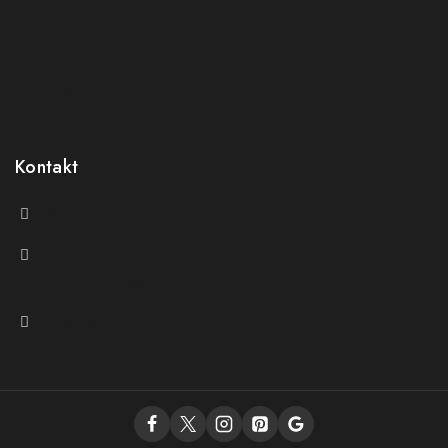
Policy For Sellers
Policy For Buyers
Shipping & Refund
Wholesale Policy
Kontakt
@theluxecompass
Deine Marke passt zu uns?
Schreib uns gern
Instagram