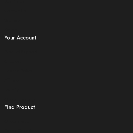
Best Sales
Contact Us
Sitemap
Stores
Your Account
Product Support
Checkout
License Policy
Affiliate
Locality
Order Tracking
Find Product
Order Status
Terms Conditions