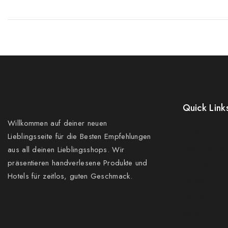
Quick Link
Willkommen auf deiner neuen
Prices Drop
Lieblingsseite für die Besten Empfehlungen
New Product
aus all deinen Lieblingsshops. Wir
präsentieren handverlesene Produkte und
Best Sales
Hotels für zeitlos, guten Geschmack.
Contact Us
Sitemap
Stores