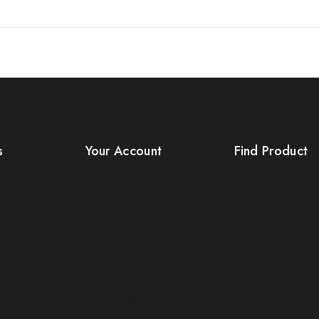
s
Your Account
Find Product
Product Support
Order Status
s
Checkout
Terms Conditions
License Policy
Policy For Sellers
Affiliate
Policy For Buyers
Locality
Shipping & Refun
Order Tracking
Wholesale Policy