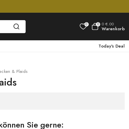
0
€
.00
0
0
Warenkorb
Today's Deal
ecken & Plaids
aids
können Sie gerne: