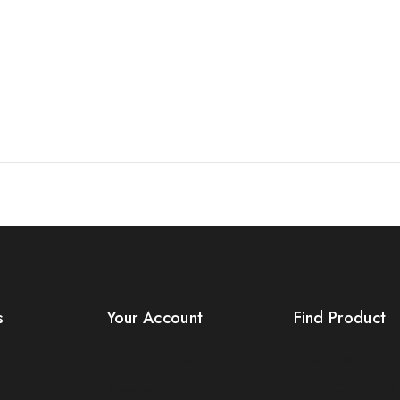
s
Your Account
Find Product
Product Support
Order Status
s
Checkout
Terms Conditions