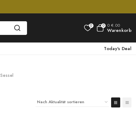
0
€
.00
0
0
Warenkorb
Today's Deal
Sessel