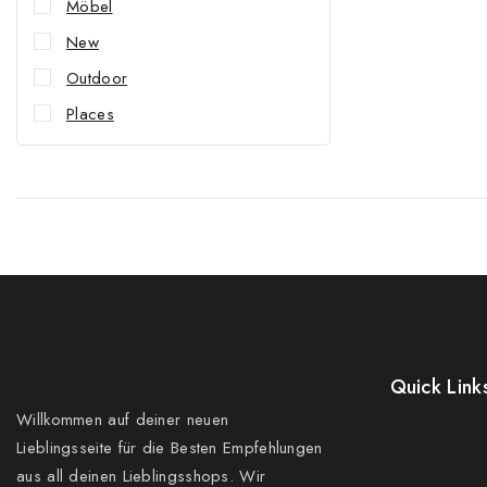
Möbel
New
Outdoor
Places
Quick Link
Willkommen auf deiner neuen
Prices Drop
Lieblingsseite für die Besten Empfehlungen
New Product
aus all deinen Lieblingsshops. Wir