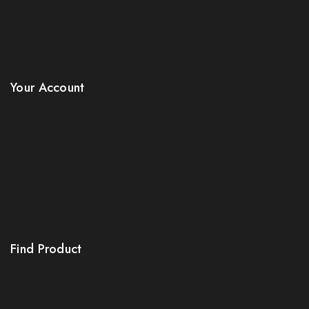
Best Sales
Contact Us
Sitemap
Stores
Your Account
Product Support
Checkout
License Policy
Affiliate
Locality
Order Tracking
Find Product
Order Status
Terms Conditions