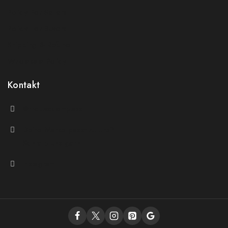
Policy For Sellers
Policy For Buyers
Shipping & Refund
Wholesale Policy
Kontakt
@theluxecompass
Deine Marke passt zu uns?
Schreib uns gern
Instagram