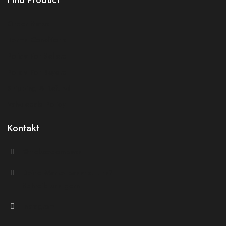
Find Product
Order Status
Terms Conditions
Policy For Sellers
Policy For Buyers
Shipping & Refund
Wholesale Policy
Kontakt
@theluxecompass
Deine Marke passt zu uns?
Schreib uns gern
Instagram