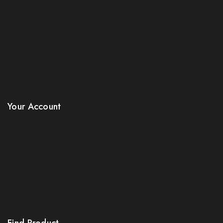
Prices Drop
New Products
Best Sales
Contact Us
Sitemap
Stores
Your Account
Product Support
Checkout
License Policy
Affiliate
Locality
Order Tracking