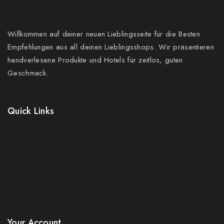
Willkommen auf deiner neuen Lieblingsseite für die Besten
Empfehlungen aus all deinen Lieblingsshops. Wir präsentieren
handverlesene Produkte und Hotels für zeitlos, guten
Geschmack.
Quick Links
Prices Drop
New Products
Best Sales
Contact Us
Sitemap
Stores
Your Account