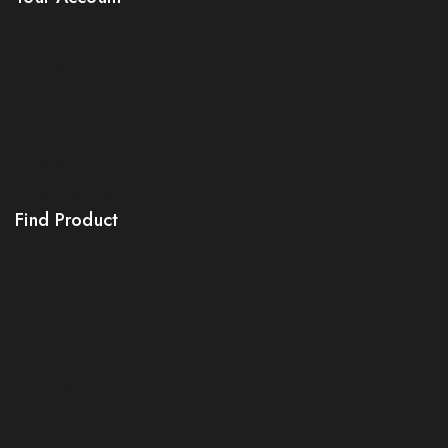
Product Support
Checkout
License Policy
Affiliate
Locality
Order Tracking
Find Product
Order Status
Terms Conditions
Policy For Sellers
Policy For Buyers
Shipping & Refund
Wholesale Policy