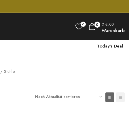
0
€
.00
0
0
Warenkorb
Today's Deal
/
Stühle