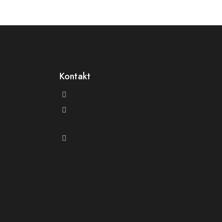
Kontakt
@theluxecompass
Deine Marke passt zu uns?
ions
Schreib uns gern
llers
Instagram
yers
efund
licy