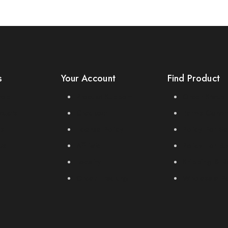
s
Your Account
Find Product
rop
Product Support
Order Status
ducts
Checkout
Terms Condit
es
License Policy
Policy For Se
Us
Affiliate
Policy For Bu
Locality
Shipping & R
Order Tracking
Wholesale Po