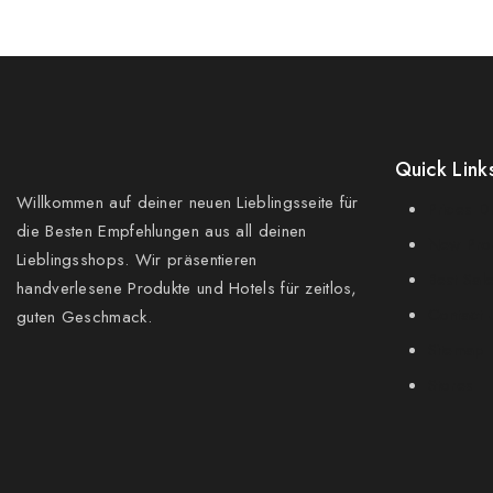
Quick Link
Willkommen auf deiner neuen Lieblingsseite für
Prices D
die Besten Empfehlungen aus all deinen
New Pro
Lieblingsshops. Wir präsentieren
Best Sal
handverlesene Produkte und Hotels für zeitlos,
Contact 
guten Geschmack.
Sitemap
Stores