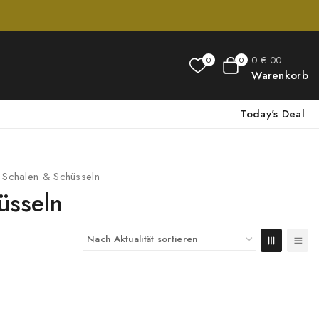
0
€
.00
0
0
Warenkorb
Today's Deal
Schalen & Schüsseln
üsseln