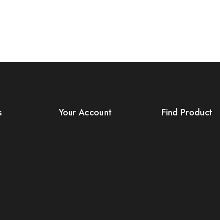
s
Your Account
Find Product
Product Support
Order Status
s
Checkout
Terms Conditions
License Policy
Policy For Sellers
Affiliate
Policy For Buyers
Locality
Shipping & Refun
Order Tracking
Wholesale Policy