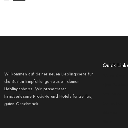
Quick Link
Willkommen auf deiner neuen Lieblingsseite für
Prices Drop
die Besten Empfehlungen aus all deinen
New Product
Lieblingsshops. Wir präsentieren
Best Sales
handverlesene Produkte und Hotels für zeitlos,
Contact Us
guten Geschmack.
Sitemap
Stores