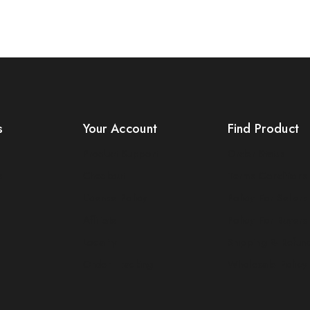
s
Your Account
Find Product
Product Support
Order Status
s
Checkout
Terms Conditions
License Policy
Policy For Sellers
Affiliate
Policy For Buyers
Locality
Shipping & Refun
Order Tracking
Wholesale Policy