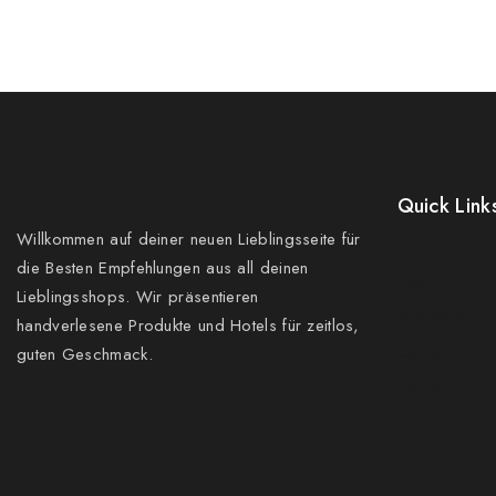
Quick Link
Willkommen auf deiner neuen Lieblingsseite für
Prices Drop
die Besten Empfehlungen aus all deinen
New Product
Lieblingsshops. Wir präsentieren
Best Sales
handverlesene Produkte und Hotels für zeitlos,
Contact Us
guten Geschmack.
Sitemap
Stores