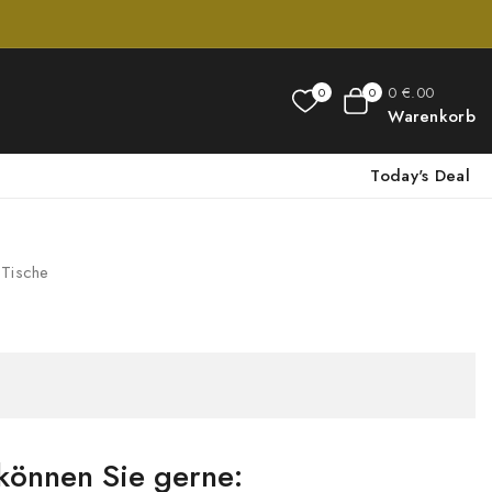
0
€
.00
0
0
Warenkorb
Today's Deal
Tische
können Sie gerne: