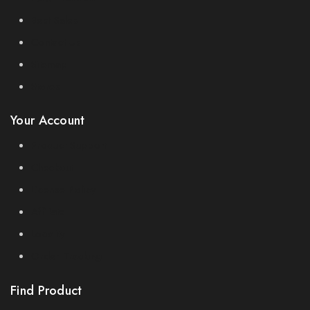
Best Sales
Contact Us
Sitemap
Stores
Your Account
Product Support
Checkout
License Policy
Affiliate
Locality
Order Tracking
Find Product