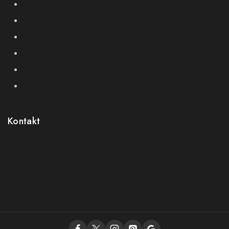
Order Status
Terms Conditions
Policy For Sellers
Policy For Buyers
Shipping & Refund
Wholesale Policy
Kontakt
@theluxecompass
Deine Marke passt zu uns?
Schreib uns gern
Instagram