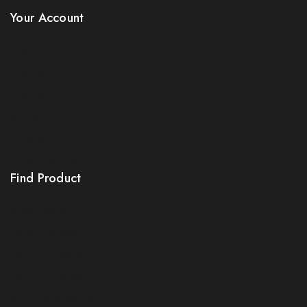
Your Account
Product Support
Checkout
License Policy
Affiliate
Locality
Order Tracking
Find Product
Order Status
Terms Conditions
Policy For Sellers
Policy For Buyers
Shipping & Refund