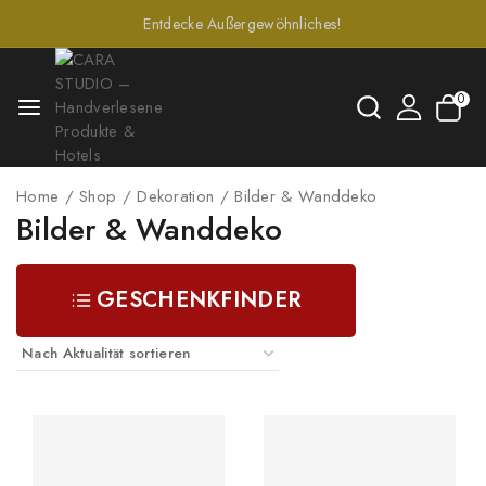
Entdecke Außergewöhnliches!
0
Home
/
Shop
/
Dekoration
/
Bilder & Wanddeko
Bilder & Wanddeko
GESCHENKFINDER