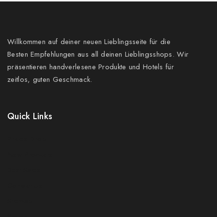
Willkommen auf deiner neuen Lieblingsseite für die
Besten Empfehlungen aus all deinen Lieblingsshops. Wir
präsentieren handverlesene Produkte und Hotels für
zeitlos, guten Geschmack.
Quick Links
Prices Drop
New Products
Best Sales
Contact Us
Sitemap
Stores