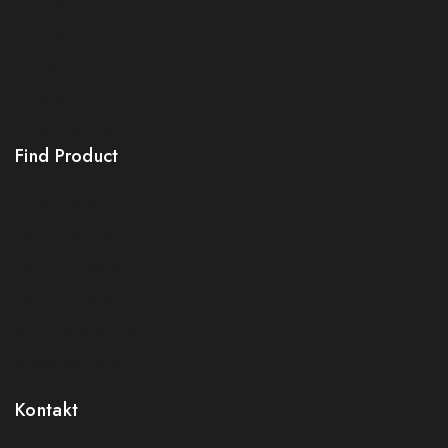
Checkout
License Policy
Affiliate
Locality
Order Tracking
Find Product
Order Status
Terms Conditions
Policy For Sellers
Policy For Buyers
Shipping & Refund
Wholesale Policy
Kontakt