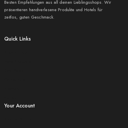
Besten Empfehlungen aus all deinen Lieblingsshops. Wir
präsentieren handverlesene Produkte und Hotels für
zeitlos, guten Geschmack.
Quick Links
Prices Drop
New Products
Best Sales
Contact Us
Sitemap
Stores
Your Account
Product Support