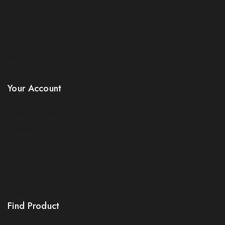
New Products
Best Sales
Contact Us
Sitemap
Stores
Your Account
Product Support
Checkout
License Policy
Affiliate
Locality
Order Tracking
Find Product