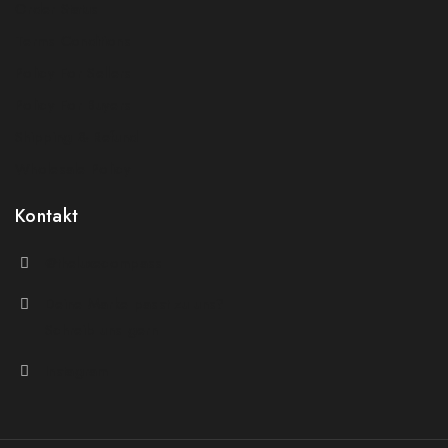
Order Status
Terms Conditions
Policy For Sellers
Policy For Buyers
Shipping & Refund
Wholesale Policy
Kontakt
@theluxecompass
Deine Marke passt zu uns?
Schreib uns gern
Instagram