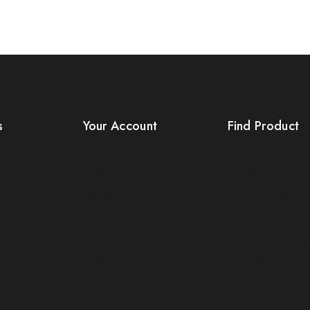
s
Your Account
Find Product
Product Support
Order Status
s
Checkout
Terms Conditions
License Policy
Policy For Sellers
Affiliate
Policy For Buyers
Locality
Shipping & Refun
Order Tracking
Wholesale Policy