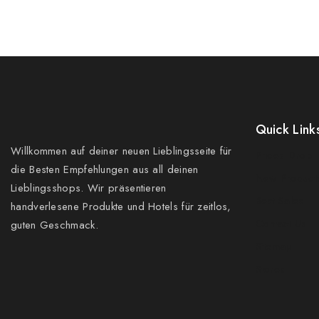
Quick Link
Willkommen auf deiner neuen Lieblingsseite für
Prices Drop
die Besten Empfehlungen aus all deinen
New Product
Lieblingsshops. Wir präsentieren
Best Sales
handverlesene Produkte und Hotels für zeitlos,
Contact Us
guten Geschmack.
Sitemap
Stores