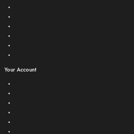
Prices Drop
New Products
Best Sales
Contact Us
Sitemap
Stores
Your Account
Product Support
Checkout
License Policy
Affiliate
Locality
Order Tracking