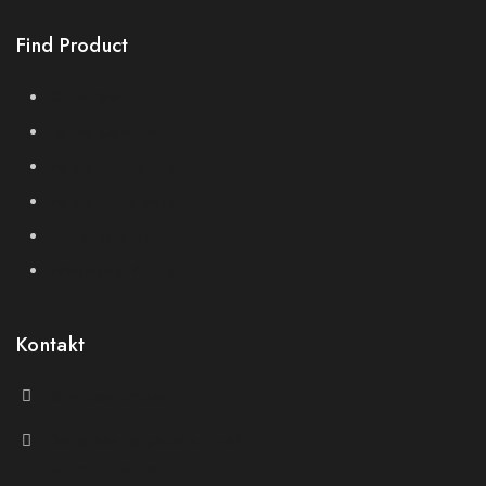
Find Product
Order Status
Terms Conditions
Policy For Sellers
Policy For Buyers
Shipping & Refund
Wholesale Policy
Kontakt
@theluxecompass
Deine Marke passt zu uns?
Schreib uns gern