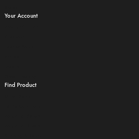
Stores
Your Account
Product Support
Checkout
License Policy
Affiliate
Locality
Order Tracking
Find Product
Order Status
Terms Conditions
Policy For Sellers
Policy For Buyers
Shipping & Refund