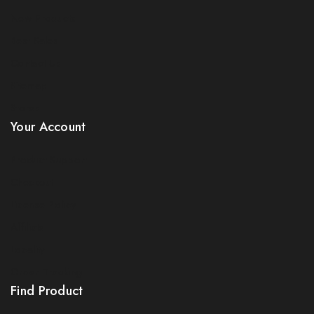
New Products
Best Sales
Contact Us
Sitemap
Stores
Your Account
Product Support
Checkout
License Policy
Affiliate
Locality
Order Tracking
Find Product