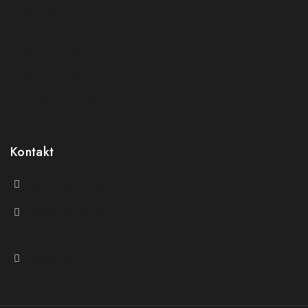
Order Status
Terms Conditions
Policy For Sellers
Policy For Buyers
Shipping & Refund
Wholesale Policy
Kontakt
@theluxecompass
Deine Marke passt zu uns?
Schreib uns gern
Instagram