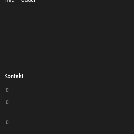
Find Product
Order Status
Terms Conditions
Policy For Sellers
Policy For Buyers
Shipping & Refund
Wholesale Policy
Kontakt
@theluxecompass
Deine Marke passt zu uns?
Schreib uns gern
Instagram