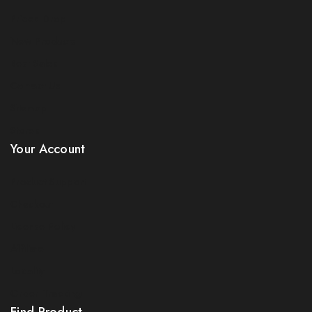
Prices Drop
New Products
Best Sales
Contact Us
Sitemap
Stores
Your Account
Product Support
Checkout
License Policy
Affiliate
Locality
Order Tracking