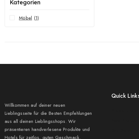
Kategorien
Möbel
(1)
Quick Link
Willkommen auf deiner neuen
Prices Drop
Lieblingsseite für die Besten Empfehlungen
New Product
aus all deinen Lieblingsshops. Wir
präsentieren handverlesene Produkte und
Best Sales
Hotels für zeitlos, guten Geschmack.