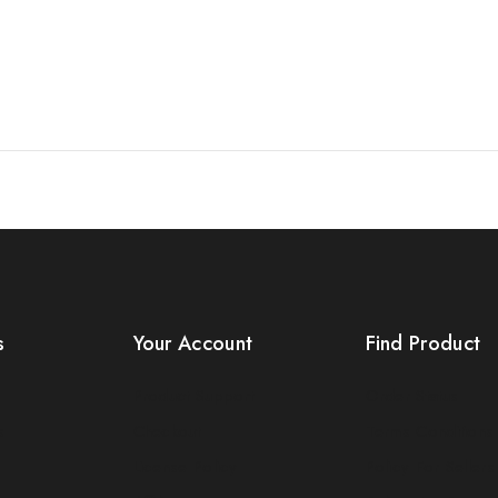
s
Your Account
Find Product
Product Support
Order Status
s
Checkout
Terms Conditions
License Policy
Policy For Sellers