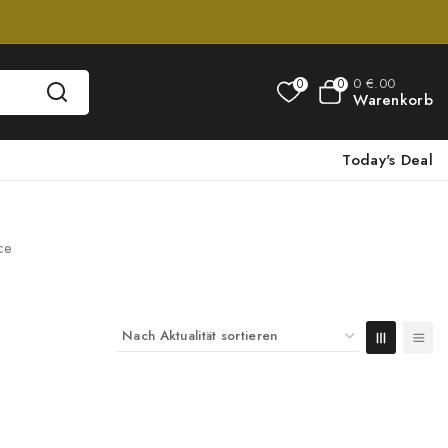
0
€
.00
0
0
Warenkorb
Today's Deal
ce