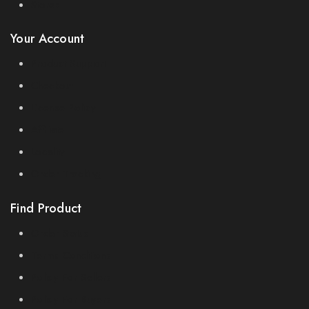
Stores
Your Account
Product Support
Checkout
License Policy
Affiliate
Locality
Order Tracking
Find Product
Order Status
Terms Conditions
Policy For Sellers
Policy For Buyers