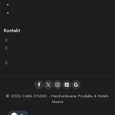
Shipping & Refund
Wholesale Policy
Kontakt
@theluxecompass
Deine Marke passt zu uns?
Schreib uns gern
Instagram
© 2026 CARA STUDIO - Handverlesene Produkte & Hotels
Akzenz