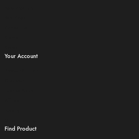
New Products
Best Sales
Contact Us
Sitemap
Stores
Your Account
Product Support
Checkout
License Policy
Affiliate
Locality
Order Tracking
Find Product