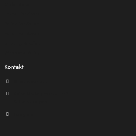
Order Status
Terms Conditions
Policy For Sellers
Policy For Buyers
Shipping & Refund
Wholesale Policy
Kontakt
@theluxecompass
Deine Marke passt zu uns?
Schreib uns gern
Instagram