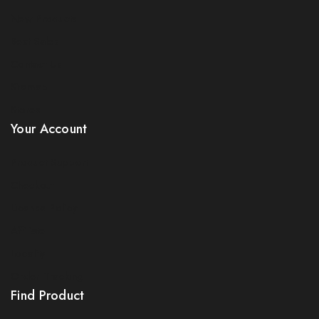
New Products
Best Sales
Contact Us
Sitemap
Stores
Your Account
Product Support
Checkout
License Policy
Affiliate
Locality
Order Tracking
Find Product