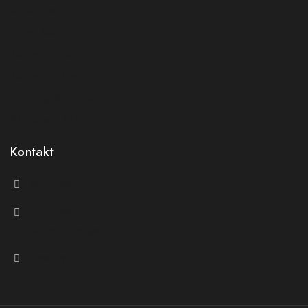
Order Status
Terms Conditions
Policy For Sellers
Policy For Buyers
Shipping & Refund
Wholesale Policy
Kontakt
@theluxecompass
Deine Marke passt zu uns?
Schreib uns gern
Instagram