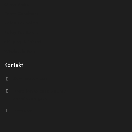
Order Status
Terms Conditions
Policy For Sellers
Policy For Buyers
Shipping & Refund
Wholesale Policy
Kontakt
@theluxecompass
Deine Marke passt zu uns?
Schreib uns gern
Instagram