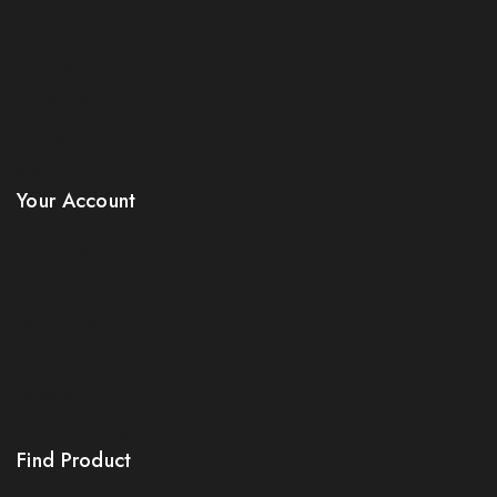
New Products
Best Sales
Contact Us
Sitemap
Stores
Your Account
Product Support
Checkout
License Policy
Affiliate
Locality
Order Tracking
Find Product