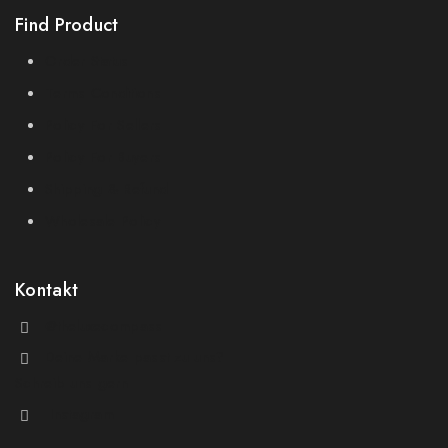
Find Product
Order Status
Terms Conditions
Policy For Sellers
Policy For Buyers
Shipping & Refund
Wholesale Policy
Kontakt
@theluxecompass
Deine Marke passt zu uns?
Schreib uns gern
Instagram