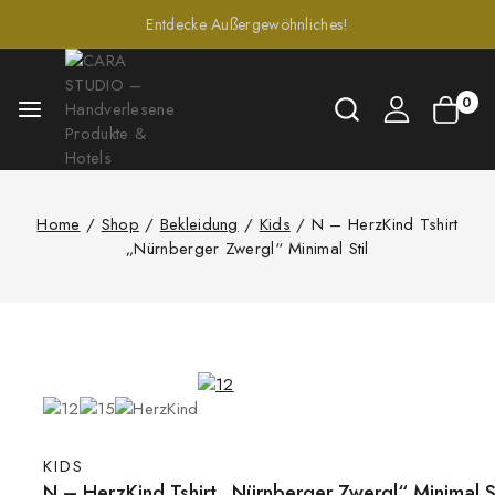
Entdecke Außergewöhnliches!
0
Home
/
Shop
/
Bekleidung
/
Kids
/
N – HerzKind Tshirt
„Nürnberger Zwergl“ Minimal Stil
KIDS
N – HerzKind Tshirt „Nürnberger Zwergl“ Minimal St