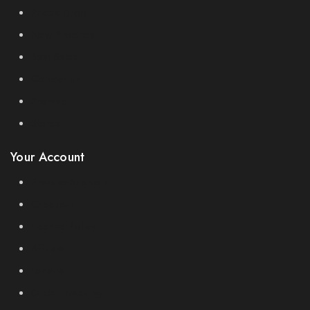
Prices Drop
New Products
Best Sales
Contact Us
Sitemap
Stores
Your Account
Product Support
Checkout
License Policy
Affiliate
Locality
Order Tracking