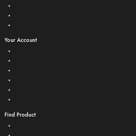
Contact Us
Sitemap
Stores
Your Account
Product Support
Checkout
License Policy
Affiliate
Locality
Order Tracking
Find Product
Order Status
Terms Conditions