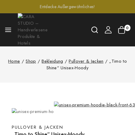
Entdecke Außergewöhnliches!
0
Home
/
Shop
/
Bekleidung
/
Pullover & Jacken
/
„Timo to
Shine“ Unisex-Hoody
PULLOVER & JACKEN
„Timo to Shine“ Unisex-Hoody