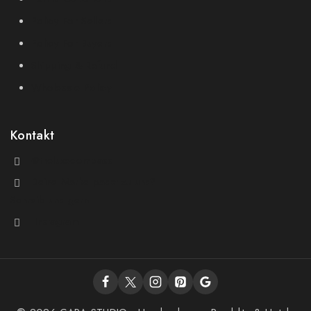
Policy For Sellers
Policy For Buyers
Shipping & Refund
Wholesale Policy
Kontakt
@theluxecompass
Deine Marke passt zu uns?
Schreib uns gern
Instagram