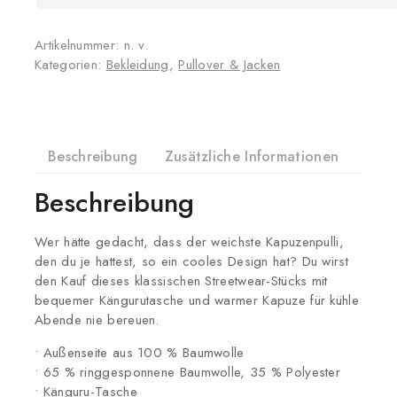
Artikelnummer:
n. v.
Kategorien:
Bekleidung
,
Pullover & Jacken
Beschreibung
Zusätzliche Informationen
Prod
Beschreibung
Wer hätte gedacht, dass der weichste Kapuzenpulli,
den du je hattest, so ein cooles Design hat? Du wirst
den Kauf dieses klassischen Streetwear-Stücks mit
bequemer Kängurutasche und warmer Kapuze für kühle
Abende nie bereuen.
• Außenseite aus 100 % Baumwolle
• 65 % ringgesponnene Baumwolle, 35 % Polyester
• Känguru-Tasche