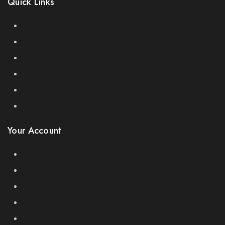
Quick Links
Prices Drop
New Products
Best Sales
Contact Us
Sitemap
Stores
Your Account
Product Support
Checkout
License Policy
Affiliate
Locality