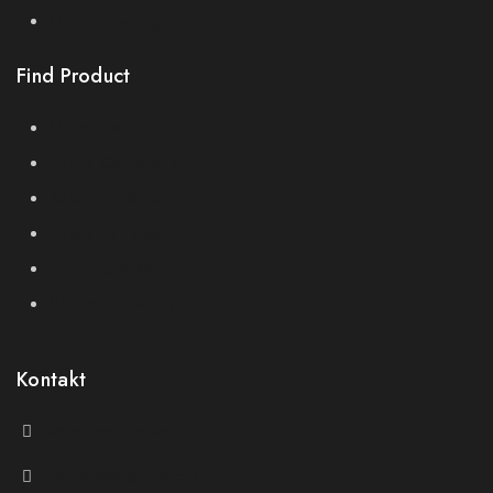
Order Tracking
Find Product
Order Status
Terms Conditions
Policy For Sellers
Policy For Buyers
Shipping & Refund
Wholesale Policy
Kontakt
@theluxecompass
Deine Marke passt zu uns?