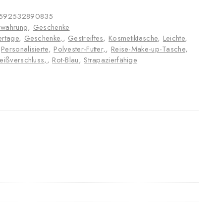
592532890835
ewahrung
,
Geschenke
ertage
,
Geschenke,
,
Gestreiftes
,
Kosmetiktasche
,
Leichte
,
,
Personalisierte
,
Polyester-Futter,
,
Reise-Make-up-Tasche
,
eißverschluss,
,
Rot-Blau
,
Strapazierfähige