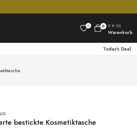
0
€
.00
0
0
Warenkorb
Today's Deal
etiktasche
NG
ierte bestickte Kosmetiktasche