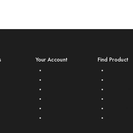
s
Your Account
Find Product
rop
Product Support
Order Status
ducts
Checkout
Terms Condit
es
License Policy
Policy For Se
Us
Affiliate
Policy For Bu
Locality
Shipping & R
Order Tracking
Wholesale Po