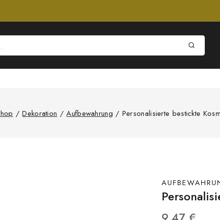
Shop
/
Dekoration
/
Aufbewahrung
/
Personalisierte bestickte Kosm
AUFBEWAHRU
Personalis
9,47
€