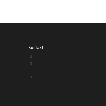
Kontakt
@theluxecompass
Deine Marke passt zu uns?
ions
Schreib uns gern
llers
Instagram
yers
efund
licy