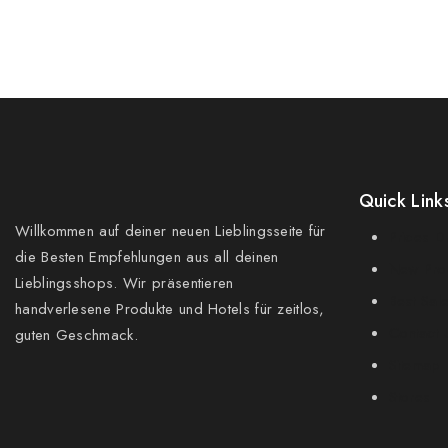
Quick Link
Willkommen auf deiner neuen Lieblingsseite für
Prices D
die Besten Empfehlungen aus all deinen
New Pro
Lieblingsshops. Wir präsentieren
Best Sal
handverlesene Produkte und Hotels für zeitlos,
Contact 
guten Geschmack.
Sitemap
Stores